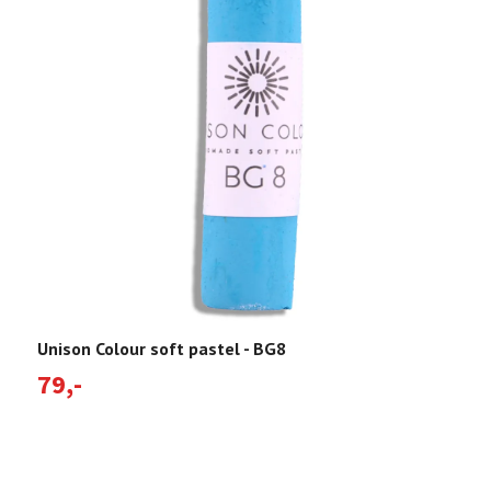
Unison Colour soft pastel - BG8
U
79,-
7