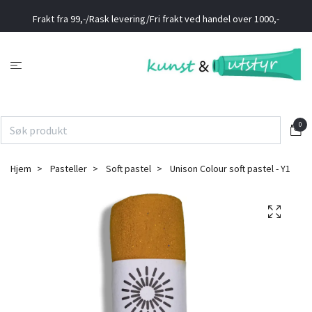
Frakt fra 99,-/Rask levering/Fri frakt ved handel over 1000,-
0
Hjem
Pasteller
Soft pastel
Unison Colour soft pastel - Y1