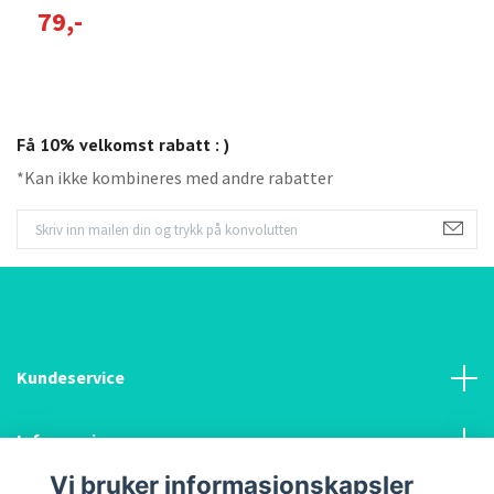
79,-
T
Få 10% velkomst rabatt : )
*Kan ikke kombineres med andre rabatter
Kundeservice
Informasjon
Vi bruker informasjonskapsler