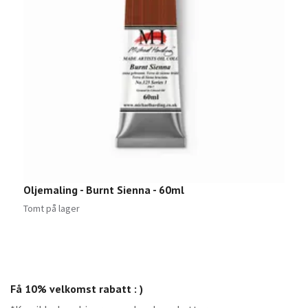
Oljemaling - Burnt Sienna - 60ml
O
2
Tomt på lager
Få 10% velkomst rabatt : )