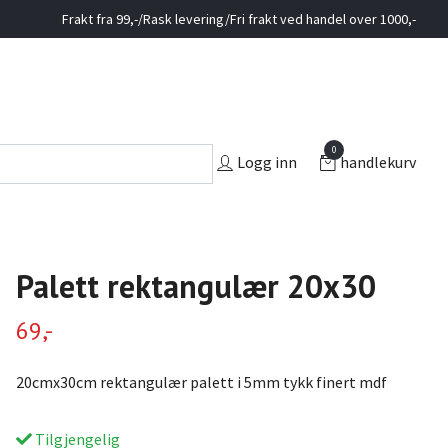
Frakt fra 99,-/Rask levering/Fri frakt ved handel over 1000,-
0
Logg inn
handlekurv
Palett rektangulær 20x30
69,-
20cmx30cm rektangulær palett i 5mm tykk finert mdf
Tilgjengelig