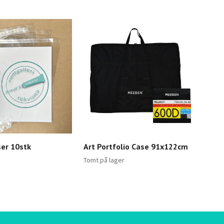
ser 10stk
Art Portfolio Case 91x122cm
New
gla
Tomt på lager
1 