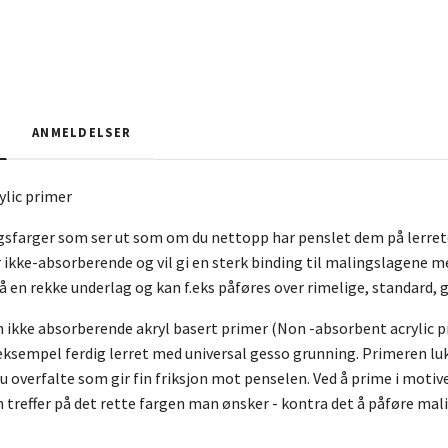
ANMELDELSER
ylic primer
ngsfarger som ser ut som om du nettopp har penslet dem på lerre
ikke-absorberende og vil gi en sterk binding til malingslagene med 
 en rekke underlag og kan f.eks påføres over rimelige, standard, 
n ikke absorberende akryl basert primer (Non -absorbent acrylic
eksempel ferdig lerret med universal gesso grunning. Primeren luk
 ru overfalte som gir fin friksjon mot penselen. Ved å prime i mot
 treffer på det rette fargen man ønsker - kontra det å påføre malin