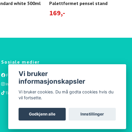
andard white 500ml
Palettformet pensel stand
Mir
169,-
79
Sosiale medier
Vi bruker
Facebook
informasjonskapsler
Instagram
Vi bruker cookies. Du må godta cookies hvis du
Tiktok
vil fortsette.
Godkjenn alle
Innstillinger