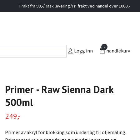
Frakt fra 99,-/Rask levering/Fri frakt ved handel over 1000,-
0
Logg inn
handlekurv
Primer - Raw Sienna Dark
500ml
249,-
Primer av akryl for blokking som underlag til oljemaling.
Primer med raw sienna farge gir glød til portrett og