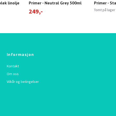
lek linolje
Primer - Neutral Grey 500ml
Primer - St
249,-
Tomt på lager
Informasjon
Kontakt
Om oss
Vilkår og betingelser