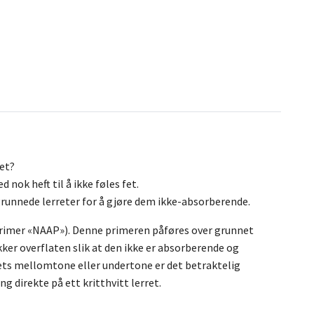
tet?
nok heft til å ikke føles fet.
grunnede lerreter for å gjøre dem ikke-absorberende.
 primer «NAAP»). Denne primeren påføres over grunnet
ker overflaten slik at den ikke er absorberende og
ivets mellomtone eller undertone er det betraktelig
g direkte på ett kritthvitt lerret.