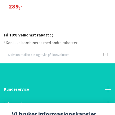
289,-
1
Få 10% velkomst rabatt : )
*Kan ikke kombineres med andre rabatter
Kundeservice
Informasjon
Vi bruker informasjonskapsler