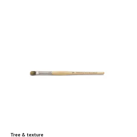
Tree & texture
M