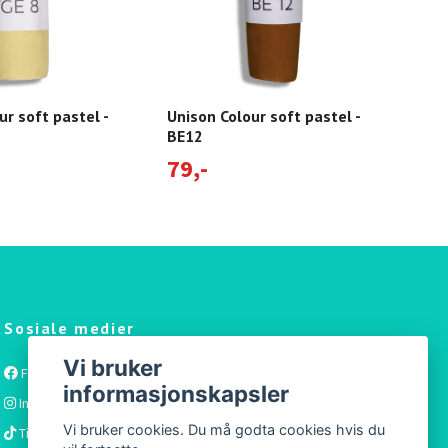
ur soft pastel -
Unison Colour soft pastel -
Unis
BE12
Dar
79,-
Tomt
Sosiale medier
Vi bruker
Facebook
informasjonskapsler
Instagram
Vi bruker cookies. Du må godta cookies hvis du
Tiktok