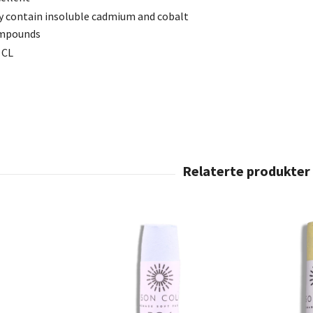
 contain insoluble cadmium and cobalt
mpounds
 CL