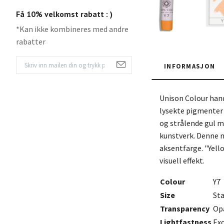
Få 10% velkomst rabatt : )
*Kan ikke kombineres med andre
rabatter
INFORMASJON
Unison Colour hand
lysekte pigmenter f
og strålende gul me
kunstverk. Denne n
aksentfarge. "Yello
visuell effekt.
Colour
Y7
Size
St
Transparency
Op
Lightfastness
Exc