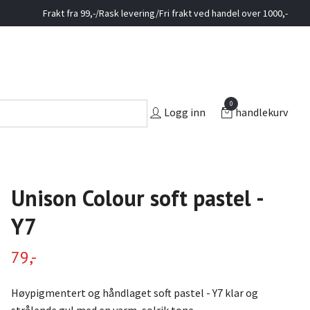
Frakt fra 99,-/Rask levering/Fri frakt ved handel over 1000,-
0
Logg inn
handlekurv
Unison Colour soft pastel -
Y7
79,-
Høypigmentert og håndlaget soft pastel - Y7 klar og
strålende gul med en varm, solrik tone.