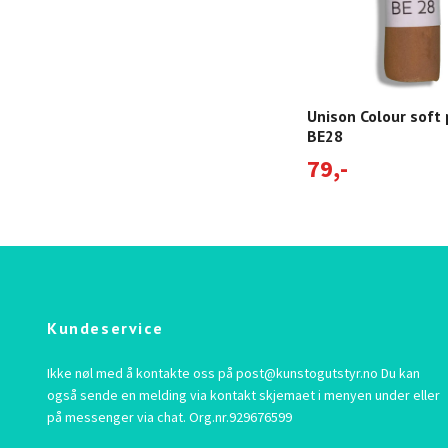
Unison Colour soft 
BE28
79,-
Kundeservice
Ikke nøl med å kontakte oss på
post@kunstogutstyr.no
Du kan
også sende en melding via kontakt skjemaet i menyen under eller
på messenger via chat. Org.nr.929676599