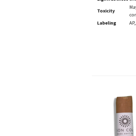
May
Toxicity
co
Labeling
AP,