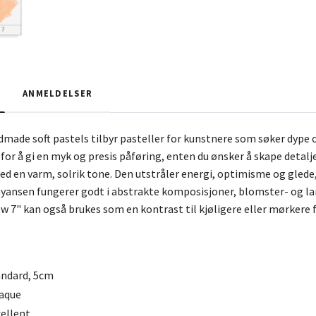
ANMELDELSER
made soft pastels tilbyr pasteller for kunstnere som søker dype o
or å gi en myk og presis påføring, enten du ønsker å skape detaljer
d en varm, solrik tone. Den utstråler energi, optimisme og glede, no
yansen fungerer godt i abstrakte komposisjoner, blomster- og l
w 7" kan også brukes som en kontrast til kjøligere eller mørkere f
andard, 5cm
aque
ellent