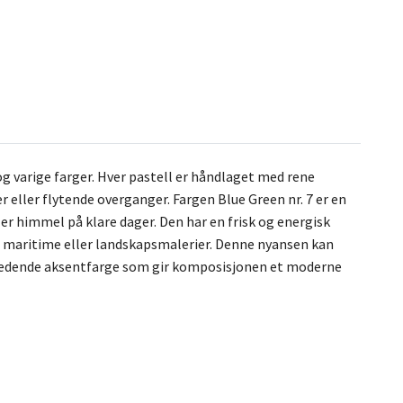
g varige farger. Hver pastell er håndlaget med rene
r eller flytende overganger. Fargen Blue Green nr. 7 er en
er himmel på klare dager. Den har en frisk og energisk
t i maritime eller landskapsmalerier. Denne nyansen kan
tredende aksentfarge som gir komposisjonen et moderne