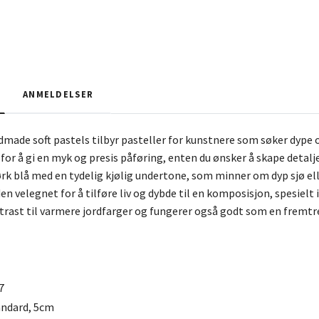
ANMELDELSER
made soft pastels tilbyr pasteller for kunstnere som søker dype o
or å gi en myk og presis påføring, enten du ønsker å skape detalje
rk blå med en tydelig kjølig undertone, som minner om dyp sjø ell
en velegnet for å tilføre liv og dybde til en komposisjon, spesiel
ntrast til varmere jordfarger og fungerer også godt som en frem
7
andard, 5cm