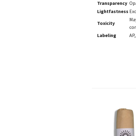
Transparency
Op
Lightfastness
Exc
May
Toxicity
co
Labeling
AP,