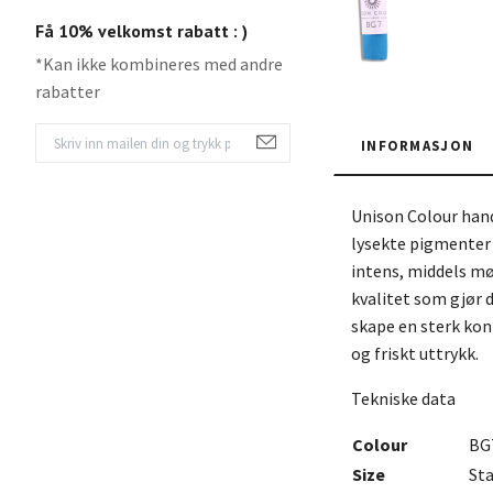
Få 10% velkomst rabatt : )
*Kan ikke kombineres med andre
rabatter
INFORMASJON
Unison Colour hand
lysekte pigmenter f
intens, middels mø
kvalitet som gjør d
skape en sterk ko
og friskt uttrykk.
Tekniske data
Colour
BG
Size
St