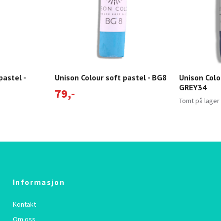
pastel -
Unison Colour soft pastel - BG8
Unison Colo
GREY34
79,-
Tomt på lager
Informasjon
Kontakt
Om oss