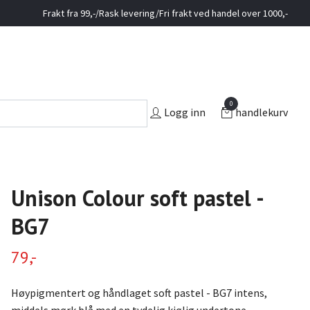
Frakt fra 99,-/Rask levering/Fri frakt ved handel over 1000,-
0
Logg inn
handlekurv
Unison Colour soft pastel -
BG7
79,-
Høypigmentert og håndlaget soft pastel - BG7 intens,
middels mørk blå med en tydelig kjølig undertone.