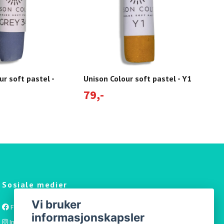
ur soft pastel -
Unison Colour soft pastel - Y1
Unis
BE1
79,-
79
Sosiale medier
Vi bruker
Facebook
informasjonskapsler
Instagram