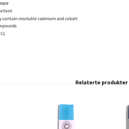
aque
ellent
 contain insoluble cadmium and cobalt
mpounds
 CL