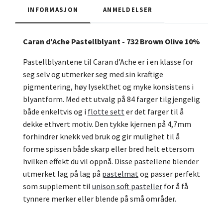
INFORMASJON
ANMELDELSER
Caran d'Ache Pastellblyant - 732 Brown Olive 10%
Pastellblyantene til Caran d'Ache er i en klasse for
seg selv og utmerker seg med sin kraftige
pigmentering, høy lysekthet og myke konsistens i
blyantform. Med ett utvalg på 84 farger tilgjengelig
både enkeltvis og i
flotte sett
er det farger til å
dekke ethvert motiv. Den tykke kjernen på 4,7mm
forhindrer knekk ved bruk og gir mulighet til å
forme spissen både skarp eller bred helt ettersom
hvilken effekt du vil oppnå. Disse pastellene blender
utmerket lag på lag på
pastelmat
og passer perfekt
som supplement til
unison soft pasteller
for å få
tynnere merker eller blende på små områder.