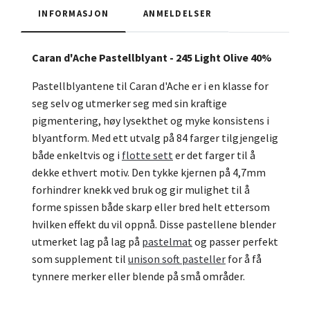
INFORMASJON
ANMELDELSER
Caran d'Ache Pastellblyant - 245 Light Olive 40%
Pastellblyantene til Caran d'Ache er i en klasse for
seg selv og utmerker seg med sin kraftige
pigmentering, høy lysekthet og myke konsistens i
blyantform. Med ett utvalg på 84 farger tilgjengelig
både enkeltvis og i
flotte sett
er det farger til å
dekke ethvert motiv. Den tykke kjernen på 4,7mm
forhindrer knekk ved bruk og gir mulighet til å
forme spissen både skarp eller bred helt ettersom
hvilken effekt du vil oppnå. Disse pastellene blender
utmerket lag på lag på
pastelmat
og passer perfekt
som supplement til
unison soft pasteller
for å få
tynnere merker eller blende på små områder.