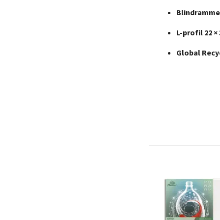
Blindrammer 
L-profil 22 
Global Recy