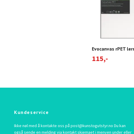
Evocanvas rPET ler
115,-
Kundeservice
Ikke nøl med å kontakte oss på
post@kunstogutstyr.no
Du kan
også sende en melding via kontakt skjemaet i menyen under eller