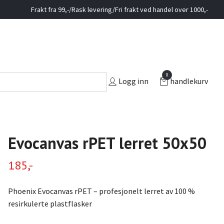
Frakt fra 99,-/Rask levering/Fri frakt ved handel over 1000,-
0
Logg inn
handlekurv
Evocanvas rPET lerret 50x50
185,-
Phoenix Evocanvas rPET – profesjonelt lerret av 100 %
resirkulerte plastflasker