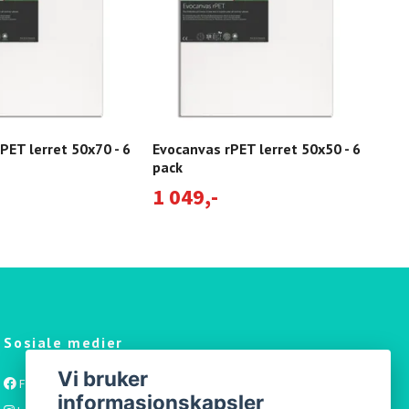
PET lerret 50x70 - 6
Evocanvas rPET lerret 50x50 - 6
Evo
pack
pac
1 049,-
Tomt
Sosiale medier
Vi bruker
Facebook
informasjonskapsler