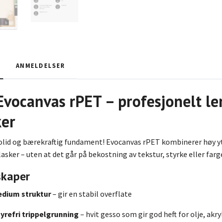
ANMELDELSER
vocanvas rPET – profesjonelt ler
ker
solid og bærekraftig fundament! Evocanvas rPET kombinerer høy yt
lasker – uten at det går på bekostning av tekstur, styrke eller far
skaper
edium struktur
– gir en stabil overflate
syrefri trippel­grunning
– hvit gesso som gir god heft for olje, ak