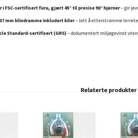
i FSC-sertifisert furu, gjært 45° til presise 90° hjørner
– gir je
× 37 mm blindramme inkludert kiler
– lett å etterstramme lerrete
cle Standard-sertifisert (GRS)
– dokumentert miljøgevinst uten