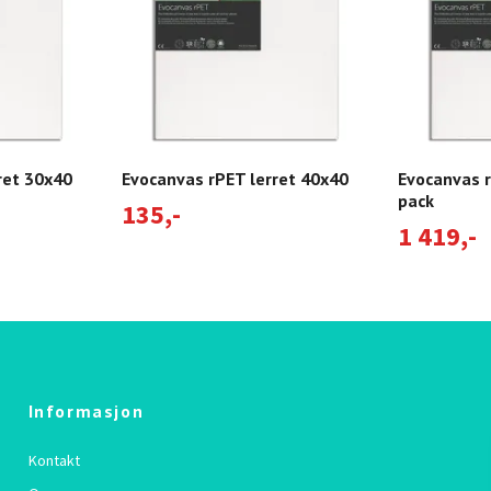
ret 30x40
Evocanvas rPET lerret 40x40
Evocanvas r
pack
135,-
1 419,-
Informasjon
Kontakt