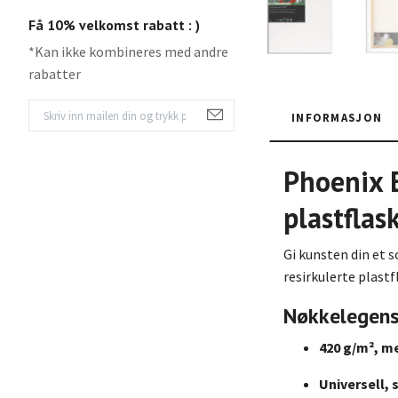
Få 10% velkomst rabatt : )
*Kan ikke kombineres med andre
rabatter
INFORMASJON
Phoenix E
plastflas
Gi kunsten din et 
resirkulerte plastf
Nøkkelegen
420 g/m², m
Universell, 