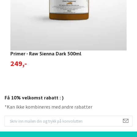
Primer - Raw Sienna Dark 500ml
P
249,-
2
Få 10% velkomst rabatt : )
*Kan ikke kombineres med andre rabatter