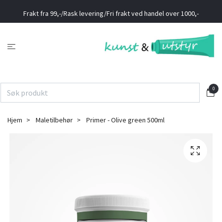
Frakt fra 99,-/Rask levering/Fri frakt ved handel over 1000,-
0
Hjem
Maletilbehør
Primer - Olive green 500ml