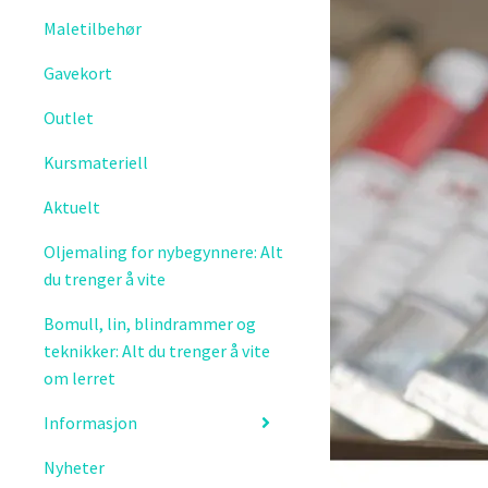
Maletilbehør
Gavekort
Outlet
Kursmateriell
Aktuelt
Oljemaling for nybegynnere: Alt
du trenger å vite
Bomull, lin, blindrammer og
teknikker: Alt du trenger å vite
om lerret
Informasjon
Nyheter