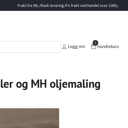
Frakt fra 99,-/Rask levering/Fri frakt ved handel over 1000,-
0
Logg inn
handlekurv
ler og MH oljemaling