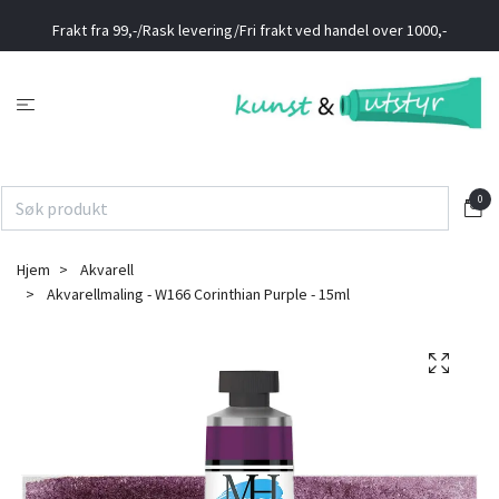
Frakt fra 99,-/Rask levering/Fri frakt ved handel over 1000,-
0
Hjem
Akvarell
Akvarellmaling - W166 Corinthian Purple - 15ml