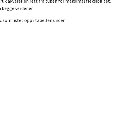
uk akvarellen rett fra tuben for maksimal fleksibilitet.
a begge verdener.
 som listet opp i tabellen under