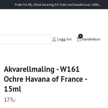
Frakt fra 99,-/Rask levering/Fri frakt ved handel over 1000,-
0
Logg inn
handlekurv
Akvarellmaling - W161
Ochre Havana of France -
15ml
175,-