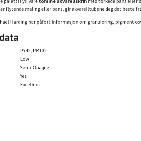
e palett! Fyll våre
tomme akvarellskrin
med tørkede pans eller br
er flytende maling eller pans, gir akvarelltubene deg det beste fr
chael Harding har påført informasjon om granulering, pigment osv.
 data
PY42, PR102
Low
Semi-Opaque
Yes
Excellent