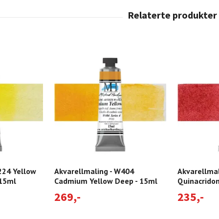
224 Yellow
Akvarellmaling - W404
Akvarellma
 15ml
Cadmium Yellow Deep - 15ml
Quinacridon
269,-
235,-