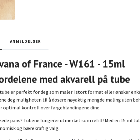
ANMELDELSER
vana of France - W161 - 15ml
ordelene med akvarell på tube
tube er perfekt for deg som maler i stort format eller ønsker enke
bene deg muligheten til å dosere nøyaktig mengde maling uten be
r optimal kontroll over fargeblandingene dine.
kede pans? Tubene fungerer utmerket som refill! Med en 15 ml tube 
onomisk og bærekraftig valg.