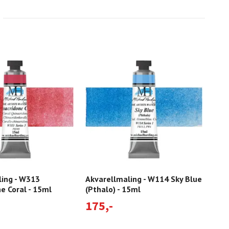
ling - W313
Akvarellmaling - W114 Sky Blue
Akv
e Coral - 15ml
(Pthalo) - 15ml
Och
175,-
17