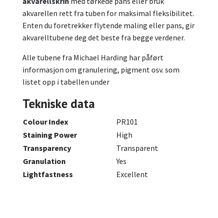
akvarellskrin
med tørkede pans eller bruk
akvarellen rett fra tuben for maksimal fleksibilitet.
Enten du foretrekker flytende maling eller pans, gir
akvarelltubene deg det beste fra begge verdener.
Alle tubene fra Michael Harding har påført
informasjon om granulering, pigment osv. som
listet opp i tabellen under
Tekniske data
Colour Index
PR101
Staining Power
High
Transparency
Transparent
Granulation
Yes
Lightfastness
Excellent