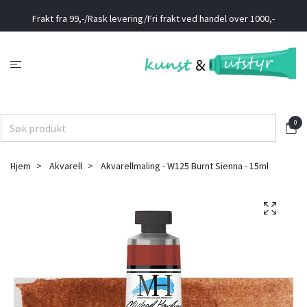
Frakt fra 99,-/Rask levering/Fri frakt ved handel over 1000,-
0
Hjem
Akvarell
Akvarellmaling - W125 Burnt Sienna - 15ml