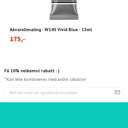
Akvarellmaling - W143 Vivid Blue - 15ml
A
175,-
1
Få 10% velkomst rabatt : )
*Kan ikke kombineres med andre rabatter