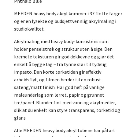
Phthalo Blue
MEEDEN heavy body akryl kommer i 37 flotte farger
og er en lysekte og budsjettvennlig akrylmaling i
studiokvalitet.
Akrylmaling med heavy body-konsistens som
holder penselstrøk og struktur uten å sige. Den
kremete teksturen gir god dekkevne og gjør det
enkelt å bygge lag – fra tynne slør til tydelig
impasto. Den korte tørketiden gir effektiv
arbeidsflyt, og filmen herder til en robust
sateng/matt finish. Har god heft på vanlige
maleunderlag som lerret, papir og grunnet
tre/panel. Blander fint med vann og akrylmedier,
slik at du enkelt kan styre transparens, tørketid og
glans.
Alle MEEDEN heavy body akryl tubene har påført