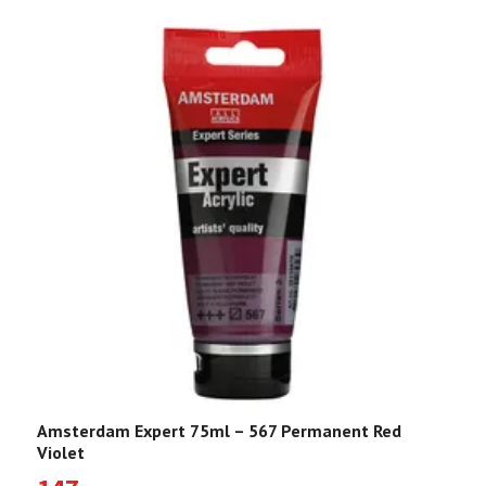
Amsterdam Expert 75ml – 567 Permanent Red
A
Violet
V