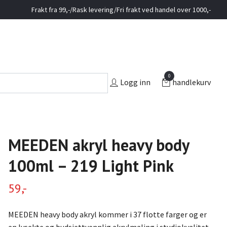
Frakt fra 99,-/Rask levering/Fri frakt ved handel over 1000,-
0
Logg inn
handlekurv
MEEDEN akryl heavy body
100ml – 219 Light Pink
59,-
MEEDEN heavy body akryl kommer i 37 flotte farger og er
en lysekte og budsjettvennlig akrylmaling i studiokvalitet.