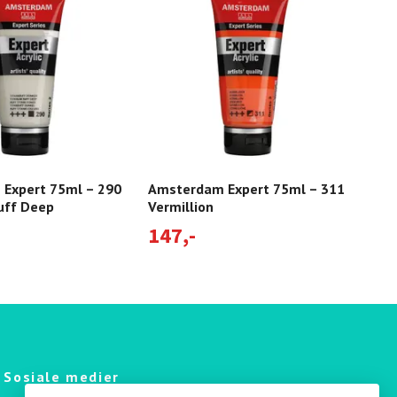
Expert 75ml – 290
Amsterdam Expert 75ml – 311
Ams
uff Deep
Vermillion
Qui
147,-
11
Sosiale medier