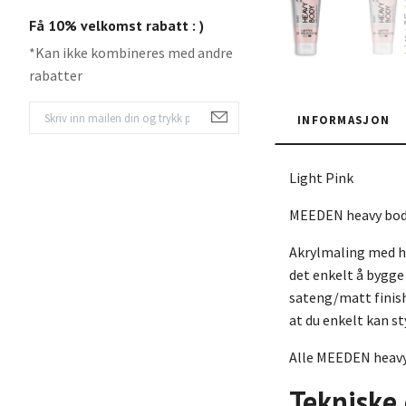
Få 10% velkomst rabatt : )
*Kan ikke kombineres med andre
rabatter
INFORMASJON
Light Pink
MEEDEN heavy body 
Akrylmaling med he
det enkelt å bygge 
sateng/matt finish
at du enkelt kan st
Alle MEEDEN heavy 
Tekniske