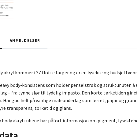
ANMELDELSER
akryl kommer i 37 flotte farger og er en lysekte og budsjettvennl
avy body-konsistens som holder penselstrøk og struktur uten å s
lag – fra tynne slør til tydelig impasto. Den korte tørketiden gir e
. Har god heft på vanlige maleunderlag som lerret, papir og grunn
yre transparens, tørketid og glans.
body akryl tubene har påført informasjon om pigment, lysektehet
 data