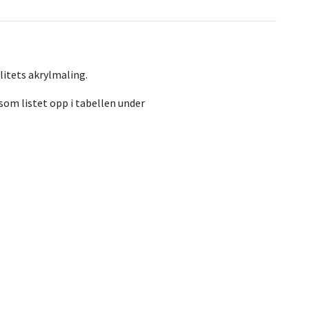
itets akrylmaling.
om listet opp i tabellen under