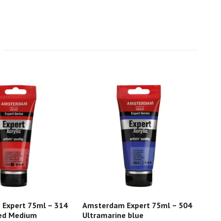
Expert 75ml – 314
Amsterdam Expert 75ml – 504
MEE
ed Medium
Ultramarine blue
100