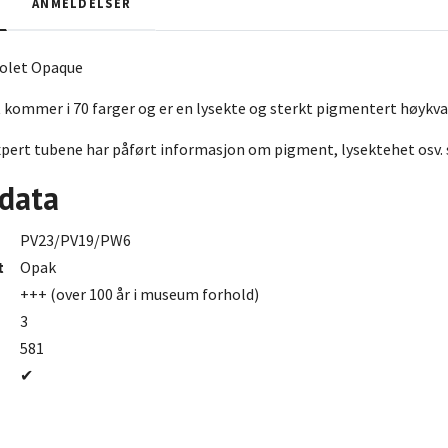
ANMELDELSER
olet Opaque
ommer i 70 farger og er en lysekte og sterkt pigmentert høykval
ert tubene har påført informasjon om pigment, lysektehet osv. s
 data
PV23/PV19/PW6
t
Opak
+++ (over 100 år i museum forhold)
3
581
✔