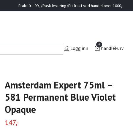
Frakt fra 99,-/Rask levering/Fri frakt ved handel over 1000,-
0
Logg inn
handlekurv
Amsterdam Expert 75ml –
581 Permanent Blue Violet
Opaque
147,-