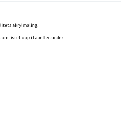
itets akrylmaling.
om listet opp i tabellen under