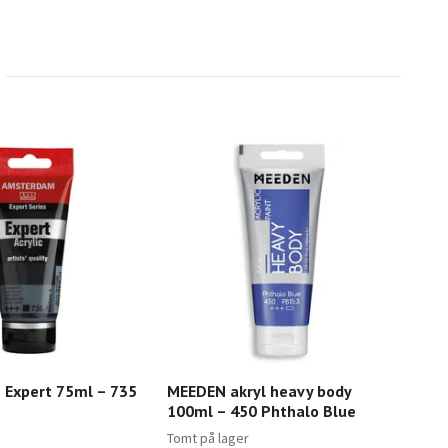
Expert 75ml – 735
MEEDEN akryl heavy body
MEE
100ml – 450 Phthalo Blue
100
59
Tomt på lager