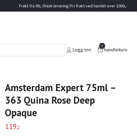
Frakt fra 99,-/Rask levering/Fri frakt ved handel over 1000,-
0
Logg inn
handlekurv
Amsterdam Expert 75ml –
363 Quina Rose Deep
Opaque
119,-