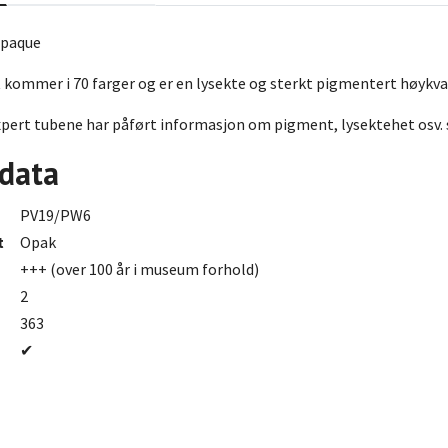
Opaque
ommer i 70 farger og er en lysekte og sterkt pigmentert høykval
ert tubene har påført informasjon om pigment, lysektehet osv. s
 data
PV19/PW6
t
Opak
+++ (over 100 år i museum forhold)
2
363
✔